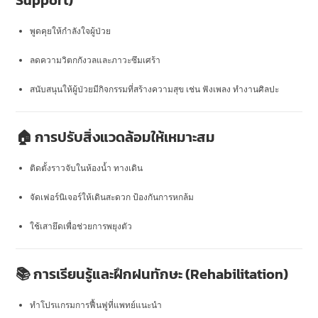
Support)
พูดคุยให้กำลังใจผู้ป่วย
ลดความวิตกกังวลและภาวะซึมเศร้า
สนับสนุนให้ผู้ป่วยมีกิจกรรมที่สร้างความสุข เช่น ฟังเพลง ทำงานศิลปะ
🏠 การปรับสิ่งแวดล้อมให้เหมาะสม
ติดตั้งราวจับในห้องน้ำ ทางเดิน
จัดเฟอร์นิเจอร์ให้เดินสะดวก ป้องกันการหกล้ม
ใช้เสายึดเพื่อช่วยการพยุงตัว
📚 การเรียนรู้และฝึกฝนทักษะ (Rehabilitation)
ทำโปรแกรมการฟื้นฟูที่แพทย์แนะนำ