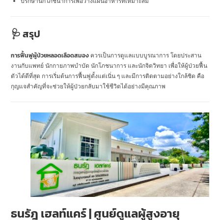
ปรึกษานักโภชนาการเพื่อวางแผนอาหารที่เหมาะสม
🩺 สรุป
การฟื้นฟูผู้ป่วยหลอดเลือดสมอง
ควรเป็นการดูแลแบบบูรณาการ โดยประสาน
งานกับแพทย์ นักกายภาพบำบัด นักโภชนาการ และนักจิตวิทยา เพื่อให้ผู้ป่วยฟื้น
ตัวได้ดีที่สุด การเริ่มต้นการฟื้นฟูตั้งแต่เนิ่น ๆ และมีการติดตามอย่างใกล้ชิด คือ
กุญแจสำคัญที่จะช่วยให้ผู้ป่วยกลับมาใช้ชีวิตได้อย่างมีคุณภาพ
ธนรัฎ เฮลท์แคร์ | ศูนย์ดูแลผู้สูงอายุ