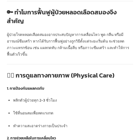
🔑 ทำไมการฟื้นฟูผู้ป่วยหลอดเลือดสมองจึง
สำคัญ
ผู้ป่วยโรคหลอดเลือดสมองอาจประสบปัญหาการเคลื่อนไหว พูด กลืน หรือมี
อารมณ์ซึมเศร้า หากได้รับการฟื้นฟูอย่างถูกวิธีตั้งแต่ระยะเริ่มต้น จะช่วยลด
ภาวะแทรกซ้อน เช่น แผลกดทับ กล้ามเนื้อลีบ หรือภาวะซึมเศร้า และทำให้การ
ฟื้นตัวเร็วขึ้น
🏋️‍♀️ การดูแลทางกายภาพ (Physical Care)
1. การป้องกันแผลกดทับ
พลิกตัวผู้ป่วยทุก 2-3 ชั่วโมง
ใช้ที่นอนลมเพื่อลดแรงกด
ทำความสะอาดร่างกายเป็นประจำ
2. การช่วยเหลือในการเคลื่อนไหว