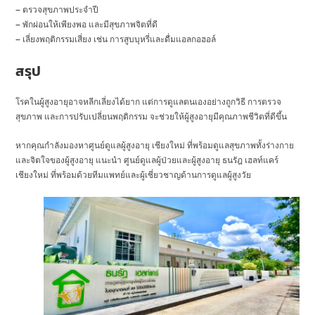
– ตรวจสุขภาพประจำปี
– พักผ่อนให้เพียงพอ และมีสุขภาพจิตที่ดี
– เลี่ยงพฤติกรรมเสี่ยง เช่น การสูบบุหรี่และดื่มแอลกอฮอล์
สรุป
โรคในผู้สูงอายุอาจหลีกเลี่ยงได้ยาก แต่การดูแลตนเองอย่างถูกวิธี การตรวจ
สุขภาพ และการปรับเปลี่ยนพฤติกรรม จะช่วยให้ผู้สูงอายุมีคุณภาพชีวิตที่ดีขึ้น
หากคุณกำลังมองหาศูนย์ดูแลผู้สูงอายุ เชียงใหม่ ที่พร้อมดูแลสุขภาพทั้งร่างกาย
และจิตใจของผู้สูงอายุ แนะนำ ศูนย์ดูแลผู้ป่วยและผู้สูงอายุ ธนรัฎ เฮลท์แคร์
เชียงใหม่ ที่พร้อมด้วยทีมแพทย์และผู้เชี่ยวชาญด้านการดูแลผู้สูงวัย